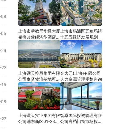
-09
上海市劳教局华经大厦
上海市杨浦区五角场镇
-05
裙楼改建经济型酒店可
十五五经济发展规划
研
-29
-22
上海远天控股集团有限
金大元(上海)有限公司
公司奉贤物流基地可行
人力资源管理规划咨询
-15
性研究
-08
上海洪天实业集团有限
智卓国际投资管理有限
-22
公司浦东新区01-23地
公司高档门窗市场投资
块合资项目项建
机会研究