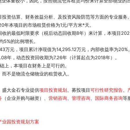
套物业体量较小，因此，按照物流仓库租赁均价来计算全部物业的
目投资估算、财务效益分析、
及投资风险防范等方面的专业服务
0年本项目的市场租赁价格为1元/平方米*天。
收的最低时限要求（税后动态回收期8年）来计算，本项目202
年均5%的比例增长。
9.43万元，项目累计净现值为14,295.12万元，内部收益率为20%
8年，动态投资回收期为7.26年（计算起点为2018年）。
基础上，本项目在财务上是可行的。
，而不是物流仓储物业的租赁收入。
，盛大金石专业提供
项目投资规划
、募投项目
可行性研究报告
、
务
（企业并购与融资）、
营销咨询
、
管理咨询
、
国际商务咨询
等
产业园投资规划方案