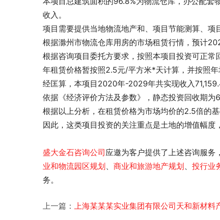
本项目总建筑面积的96.8%为物流仓库，办公配
收入。
项目需要
提供当地物流地产
和
、项目节能测算、项
根据滁州市物流仓库用房的市场租赁行情，预计202
根据咨询项目委托方要求，按照本项目投资可正常回
年租赁价格暂按照2.5元/平方米*天计算，并按照
经匡算，本项目2020年-2029年共实现收入71,15
依据《
经济评价方法及参数》，静态投资回收期为6.0
根据以上分析，在租赁价格为市场均价的2.5倍的
因此，这类项目投资的关注重点是土地的增值幅度
盛大金石
咨询公司
应邀为客户提供了
上述咨询服务
业和物流园区规划
、
商业和旅游地产规划
、
投行业
务。
上一篇：
上海某某某实业集团有限公司天和新材料