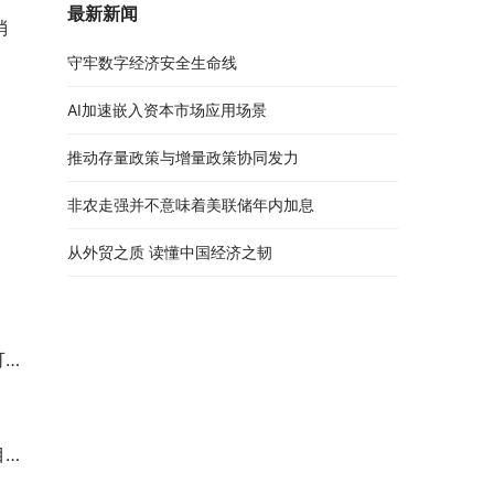
最新新闻
消
守牢数字经济安全生命线
AI加速嵌入资本市场应用场景
推动存量政策与增量政策协同发力
非农走强并不意味着美联储年内加息
从外贸之质 读懂中国经济之韧
约
告