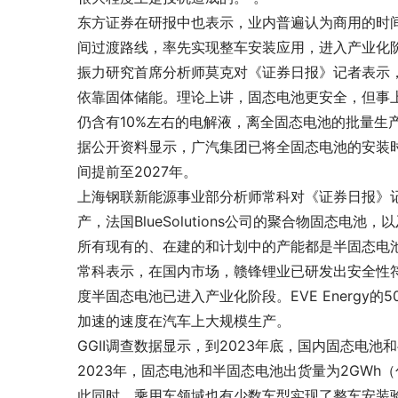
东方证券在研报中也表示，业内普遍认为商用的时间
间过渡路线，率先实现整车安装应用，进入产业化
振力研究首席分析师莫克对《证券日报》记者表示
依靠固体储能。理论上讲，固态电池更安全，但事
仍含有10%左右的电解液，离全固态电池的批量生
据公开资料显示，广汽集团已将全固态电池的安装时
间提前至2027年。
上海钢联新能源事业部分析师常科对《证券日报》
产，法国BlueSolutions公司的聚合物固态电池
所有现有的、在建的和计划中的产能都是半固态电
常科表示，在国内市场，赣锋锂业已研发出安全性符
度半固态电池已进入产业化阶段。EVE Energy
加速的速度在汽车上大规模生产。
GGII调查数据显示，到2023年底，国内固态电池
2023年，固态电池和半固态电池出货量为2GW
此同时，乘用车领域也有少数车型实现了整车安装