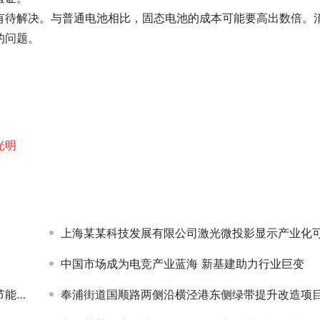
有待解决。与普通电池相比，固态电池的成本可能要高出数倍。
的问题。
光明
上海某某科技发展有限公司激光微投影显示产业化可研项目签
中国市场成为电竞产业蓝海 新基建助力行业巨变
签约
奉浦街道国顺路两侧沿横泾港东侧绿带提升改造项目可行性研究报