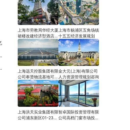
上海市劳教局华经大厦
上海市杨浦区五角场镇
裙楼改建经济型酒店可
十五五经济发展规划
研
亿
上海远天控股集团有限
金大元(上海)有限公司
公司奉贤物流基地可行
人力资源管理规划咨询
性研究
上海洪天实业集团有限
智卓国际投资管理有限
公司浦东新区01-23地
公司高档门窗市场投资
块合资项目项建
机会研究