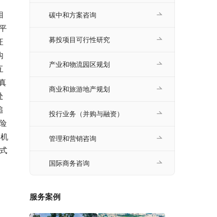
，
相
碳中和方案咨询
平
募投项目可行性研究
证
构
产业和物流园区规划
互
真
商业和旅游地产规划
处
追
投行业务（并购与融资）
险
动机
管理和营销咨询
模式
国际商务咨询
服务案例