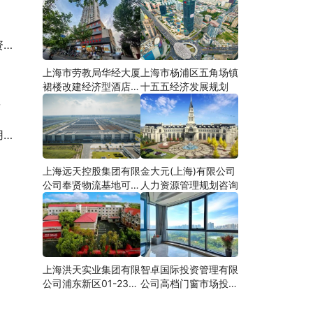
究
上海市劳教局华经大厦
上海市杨浦区五角场镇
裙楼改建经济型酒店可
十五五经济发展规划
研
研
研
上海远天控股集团有限
金大元(上海)有限公司
公司奉贤物流基地可行
人力资源管理规划咨询
性研究
上海洪天实业集团有限
智卓国际投资管理有限
公司浦东新区01-23地
公司高档门窗市场投资
块合资项目项建
机会研究