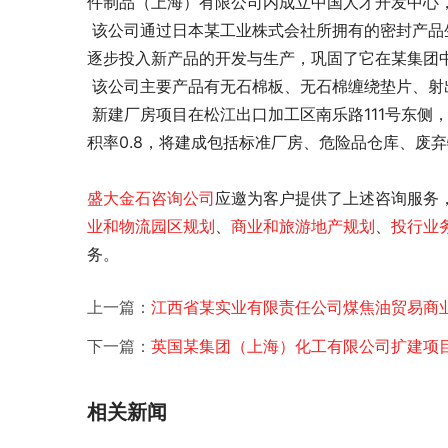
件制品（上海）有限公司内成立中国人才开发中心
 该公司通过日本某工业株式会社所拥有的密封产品生产技术、管理技术的全面移交，谋求与中国本地企业的区别，并
逐步投入新产品的开发与生产，巩固了它在某集团
 该公司主要产品有无石棉板、无石棉缠绕垫片、
 新建厂房项目在松江出口加工区南乐路111号东侧，占地面积14.9亩，建筑面积7,955.81平方米，建筑密度46.24%，容
积率0.8，将建成包括标准厂房、危险品仓库、废
盛大金石
咨询公司
应邀为客户提供了
上述咨询服务
业和物流园区规划
、
商业和旅游地产规划
、
投行业
务。
上一篇：
江西省某实业有限责任公司煤焦油贸易商
下一篇：
英国某集团（上海）化工有限公司扩建项
相关新闻