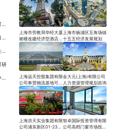
究
上海市劳教局华经大厦
上海市杨浦区五角场镇
究
裙楼改建经济型酒店可
十五五经济发展规划
研
究
可研
上海远天控股集团有限
金大元(上海)有限公司
研
公司奉贤物流基地可行
人力资源管理规划咨询
性研究
上海洪天实业集团有限
智卓国际投资管理有限
公司浦东新区01-23地
公司高档门窗市场投资
块合资项目项建
机会研究