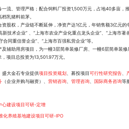
备一流、管理严格；配合饲料厂投资1,500万元，占地40多亩，
高档乳猪料前茅。
合资股权，产业链不断延伸，净资产达1亿元，年销售额3亿元的
高新技术企业” 、“上海市农业产业化重点龙头企业”、“上海市著
市守合同重信誉企业”、“上海市百强私营企业”等。
产及辅助用房项目，为一幢3层简单装修厂房、一幢6层简单装修
项目总投资为13,501.97万元。
，盛大金石专业提供
项目投资规划
、募投项目
可行性研究报告
、
务
（企业并购与融资）、
营销咨询
、
管理咨询
、
国际商务咨询
等
中心建设项目可研-定增
化养殖基地建设项目可研-IPO