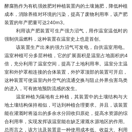
酵腐熟作为有机强效肥对种植装置内的土壤施肥，降低种植
成本，消除养殖对环境的污染，提高了废物利用率，该产肥
装置的年产肥量可达240m3。
　　 利用该产肥装置可生产强力沼气，用作温室温低时的
强制供温燃料，这种装置在温室史上也是首创。
　　 该装置生产出来的强力沼气可发电，自供温室用电。
温室种植可分多层种植，它的扩展面积是温室占地面积的4
倍，充分利用了温室空间，提高了土地利用率。温室分主温
室和外护罩相连接的合体装置，外护罩顶部的装置可开启，
这种装置可使温室内外空气的流通交换与阻止外界虫害鸟类
的进入，可有效地预防流感的发生。
　　 温室种植为隔地有土种植，其装置中的土壤结构与大
地土壤结构保持相似，可达到种植合理要求。并且，该装置
能在灌溉时将溢出的多余水分回收归原处，提高水资源的综
合利用率，实现发挥该温室能在缺乏灌溉水源地区的作用。
总而言之，该方法及装置是一种使用成本低、收益大、利用