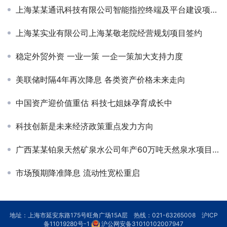
上海某某通讯科技有限公司智能指控终端及平台建设项目可研-定增
上海某实业有限公司上海某敬老院经营规划项目签约
稳定外贸外资 一业一策 一企一策加大支持力度
美联储时隔4年再次降息 各类资产价格未来走向
中国资产迎价值重估 科技七姐妹孕育成长中
科技创新是未来经济政策重点发力方向
广西某某铂泉天然矿泉水公司年产60万吨天然泉水项目可行性研究
市场预期降准降息 流动性宽松重启
地址：上海市延安东路175号旺角广场15A层 热线：021-63265008
沪ICP
备11019280号-1
沪公网安备31010102007947