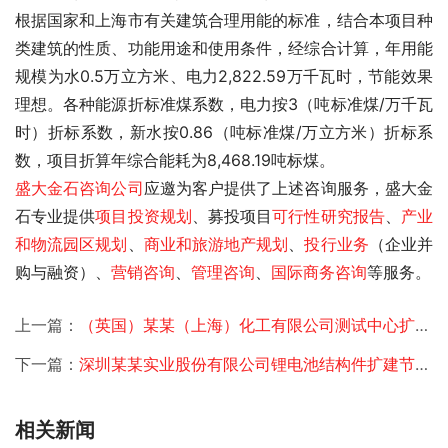
根据国家和上海市有关建筑合理用能的标准，结合本项目种
类建筑的性质、功能用途和使用条件，经综合计算，年用能
规模为水0.5万立方米、电力2,822.59万千瓦时，节能效果
理想。各种能源折标准煤系数，电力按3（吨标准煤/万千瓦
时）折标系数，新水按0.86（吨标准煤/万立方米）折标系
数，项目折算年综合能耗为8,468.19吨标煤。 
盛大金石
咨询公司
应邀为客户提供了
上述咨询服务，盛大金
石专业提供
项目投资规划
、募投项目
可行性研究报告
、
产业
和物流园区规划
、
商业和旅游地产规划
、
投行业务
（企业并
购与融资）、
营销咨询
、
管理咨询
、
国际商务咨询
等服务。
上一篇：
（英国）某某（上海）化工有限公司测试中心扩建申请报告及节能评估
下一篇：
深圳某某实业股份有限公司锂电池结构件扩建节能评估
相关新闻