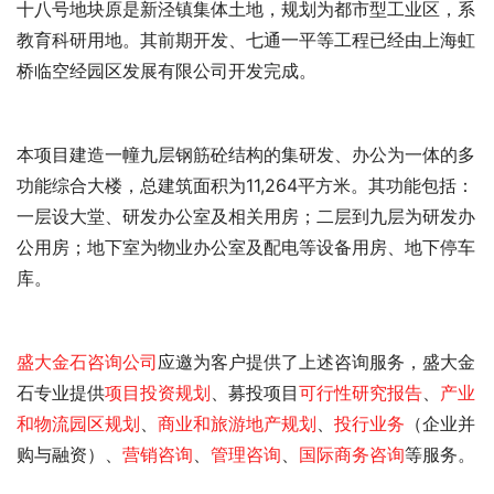
十八号地块原是新泾镇集体土地，规划为都市型工业区，系
教育科研用地。其前期开发、七通一平等工程已经由上海虹
桥临空经园区发展有限公司开发完成。
本项目建造一幢九层钢筋砼结构的集研发、办公为一体的多
功能综合大楼，总建筑面积为11,264平方米。其功能包括：
一层设大堂、研发办公室及相关用房；二层到九层为研发办
公用房；地下室为物业办公室及配电等设备用房、地下停车
库。
盛大金石
咨询公司
应邀为客户提供了
上述咨询服务，盛大金
石专业提供
项目投资规划
、募投项目
可行性研究报告
、
产业
和物流园区规划
、
商业和旅游地产规划
、
投行业务
（企业并
购与融资）、
营销咨询
、
管理咨询
、
国际商务咨询
等服务。