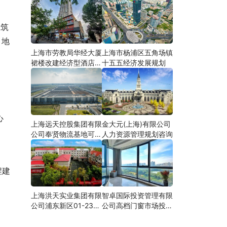
建筑
，地
上海市劳教局华经大厦
上海市杨浦区五角场镇
裙楼改建经济型酒店可
十五五经济发展规划
研
心
上海远天控股集团有限
金大元(上海)有限公司
，
公司奉贤物流基地可行
人力资源管理规划咨询
性研究
程建
上海洪天实业集团有限
智卓国际投资管理有限
公司浦东新区01-23地
公司高档门窗市场投资
块合资项目项建
机会研究