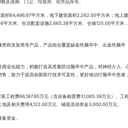
楼1栋及连廊、门卫、垃圾房、化学品库等。
面积64,496.97平方米，地下建筑面积2,262.00平方米；地上
.56平方米、生活配套设施2,665.38平方米、仓储125.00平方米
囊类和支架类等产品，产品组合覆盖缺血性脑卒中、出血性脑卒
及商业化能力，积极打造高质量防治脑卒中产品，对神经介入、
销售，致力于提高创新医疗技术可及性，更好地治疗脑卒中患者
工程费66,187.95万元（含设备购置费31,085.39万元）、工
、土地及相关费用4,122.00万元、铺底流动资金3,000.00万元。
募集资金。